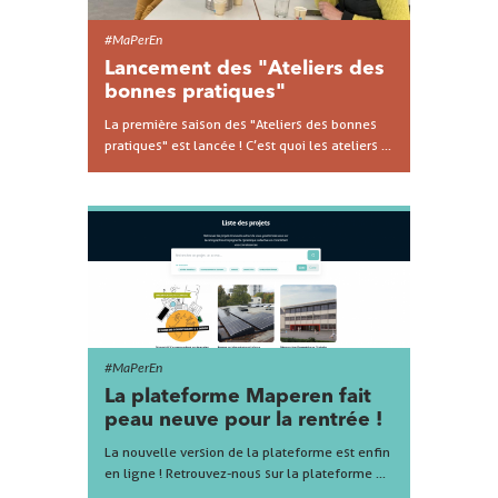
#MaPerEn
Lancement des "Ateliers des
bonnes pratiques"
La première saison des "Ateliers des bonnes
pratiques" est lancée ! C’est quoi les ateliers ...
#MaPerEn
La plateforme Maperen fait
peau neuve pour la rentrée !
La nouvelle version de la plateforme est enfin
en ligne ! Retrouvez-nous sur la plateforme ...