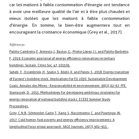
car les maisons à faible consommation d'énergie ont tendance
à avoir une meilleure qualité de l'air et à être plus chaudes et
mieux isolées que les maisons à faible consommation
d'énergie. En somme, le bien-être augmentera tout en
encourageant la croissance économique (Grey et al., 2017).
Références :
Patiño-Cambeiro, F., Armesto, J., Bastos, G., Prieto-López, J.I. and Patiño-Barbeito,
F., 2019. Economic appraisal of energy efficiency renovations in tertiary
buildings. Sustain. Cities Soc. 47, 101503.
Saheb, Y., Ossenbrink, H., Szabo, S., Bódis, K. and Panev, S., 2018. Energy transition
of Europe’s building stock. Implications for EU 2030. Sustainable Development
Goals. Annales des Mines - Responsabilité et environnement. 90(2), 62–67. FFE.
Staniaszek, D., 2013. Methodology for developing ambitious strategies for
energy renovation of national building stocks. ECEEE Summer Study
Proceedings.
Grey, C.N.B., Schmieder-Gaite, T., Jiang, S., Nascimiento, C. and Poortinga, W.,
2017. Cold homes, fuel poverty and energy efficiency improvements: A
longitudinal focus group approach. SAGE Journals. 26(7), 902–913.
.