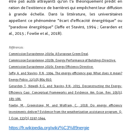
être pas aussi attrayants qu'on l'a théoriquement prédit en
raison de l'existence de barrières qui empêchent leur diffusion
à grande échelle. Dans la littérature, les universitaires
appellent ce phénomène "écart d'efficacité énergétique" ou
"paradoxe énergétique" (Jaffe et Stavins, 1994 ; Gerarden et
al., 2015 ; Fowlie et al., 2018).
Références :
Commission Européenne, 2020a. A European Green Deal
.
Commission Européenne, 2020b. Energy Performance of Buildings Directive.
Commission Européenne, 2020c. Energy Efficiency Directive.
Jaffe, A. and Stavins, R.N., 1994. The energy-efficiency gap What does it mean?
Energy Policy. 22(10), 804-810.
Gerarden, T., Newell, R.G. and Stavins, R.N., 2015. Deconstructing the Energy-
Efficiency Gap: Conceptual Frameworks and Evidence. Am. Econ. Rev. 105(5),
183-186.
Fowlie, M., Greenstone, M. and Wolfram, C., 2018. Do energy efficiency
investments deliver? Evidence from the weatherization assistance program. Q.
J. Econ. 133(3), 1597-1644.
https://fr.wikipedia.org/wiki/%C3%89nergie